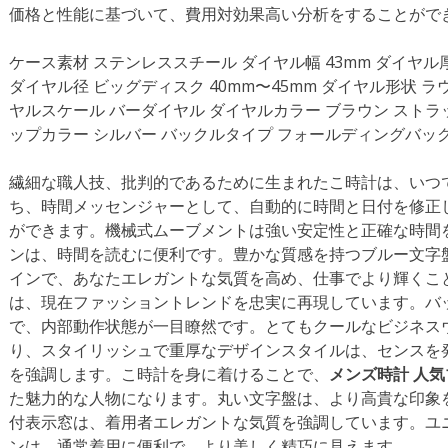
価格と性能に基づいて、費用対効果高い分析をすることがで
ケース素材 ステンレススチール ダイヤル幅 43mm ダイヤル厚
ダイヤル径 ビッグディスク 40mm〜45mm ダイヤル形状 ラ
ヤルスケール バーダイヤル ダイヤルカラー ブラウン ストラ
ップカラー シルバー バックルタイプ フォールディングバッ
繊細な職人技、批判的であるために生まれたこ時計は、いつ
ち、時間メッセンジャーとして、自動的に時間と日付を修正
ができます。機械式ムーブメントは強い安定性と正確な時間
ンは、時間を読むに便利です。豊かな質感を持つブルー文字
インで、あなたエレガントな気質を高め、仕事でより輝くこ
は、現在ファッショントレンドを忠実に再現しています。バ
で、内部動作状態が一目瞭然です。とてもクールなビジネス
り、スタイリッシュで重厚なデザインスタイルは、センスを
を強調します。こ時計を身に着けることで、
メンズ時計 人
た魅力的な人物になります。丸い文字盤は、より高貴な印象
付表示窓は、着用者エレガントな気質を強調しています。ユ
ンは、通常着用に便利で、より美しく精巧に見えます。