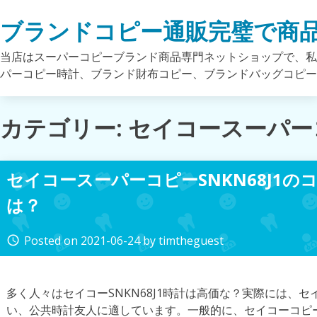
Skip
ブランドコピー通販完璧で商
to
content
当店はスーパーコピーブランド商品専門ネットショップで、私
パーコピー時計、ブランド財布コピー、ブランドバッグコピ
カテゴリー: セイコースーパ
セイコースーパーコピーSNKN68J1
は？
Posted on
2021-06-24
by
timtheguest
access_time
多く人々はセイコーSNKN68J1時計は高価な？実際には、
い、公共時計友人に適しています。一般的に、セイコーコピ