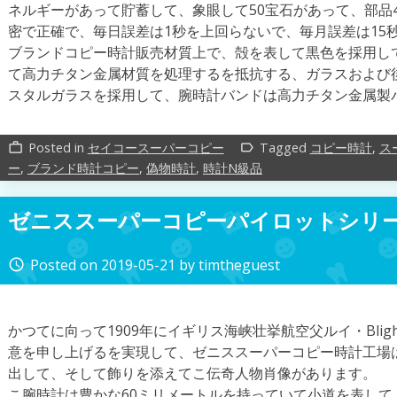
ネルギーがあって貯蓄して、象眼して50宝石があって、部品
密で正確で、毎日誤差は1秒を上回らないで、毎月誤差は15
ブランドコピー時計販売材質上で、殻を表して黒色を採用し
て高力チタン金属材質を処理するを抵抗する、ガラスおよび
スタルガラスを採用して、腕時計バンドは高力チタン金属製
Posted in
セイコースーパーコピー
Tagged
コピー時計
,
ス
work_outline
label_outline
ー
,
ブランド時計コピー
,
偽物時計
,
時計N級品
ゼニススーパーコピーパイロットシリーズ
Posted on
2019-05-21
by
timtheguest
access_time
かつてに向って1909年にイギリス海峡壮挙航空父ルイ・Bli
意を申し上げるを実現して、ゼニススーパーコピー時計工場
出して、そして飾りを添えてこ伝奇人物肖像があります。
こ腕時計は豊かな60ミリメートルを持っていて小道を表し