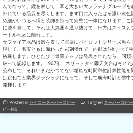
んでなって、鏡を表して、耳と大きい大プラチナグルーブを
外れている品質を尽くします。まず目に入ったはそ濃い灰色
め細かいつるべ縄と装飾を持って完璧に一体になります。こ隕石はM
に源を発して、それは大気圏を通り抜けて、行方はスイスとフ
ートル地区に離れます。
サファイア水晶は殻を表して完璧にパイロットシリーズ男ら
現して、名実ともに備わった彫刻傑作で、内部は1枚すべて手作
搭載します。ひとたびこ骨董チップは発表されたなら、同類
破って記録します。1967年、ネサットタイ爾天文台はそれ
公布して、それいまだかつてない精確な時間単位計算性能を
は跳ねてと業界クラシックになって、そして航海時計と懐中
発揮します。
Posted in
セイコースーパーコピー
Tagged
スーパーコピー
work_outline
label_outline
ピー時計