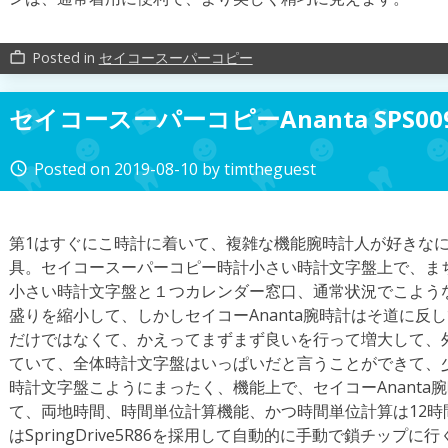
Posted in
セイコースーパーコピー
work_outline
セイコースーパーコピーAnanta SPS00
Posted on
2019-08-10
by
timtheguest
access_time
第1はすぐにこ時計に着いて、複雑な機能腕時計人が好きな
具。セイコースーパーコピー時計小さい時計文字盤上で、ま
小さい時計文字盤と１つカレンダー窓口、通常状況でこよう
盛りを縮小して、しかしセイコーAnanta腕時計はそ道に反
だけではなくて、かえってまずまず良いを行って増大して、
ていて、全体時計文字盤はいっぱいだと言うことができて、
時計文字盤こようにまったく、機能上で、セイコーAnanta
て、両地時間、時間単位計算機能、かつ時間単位計算は12
はSpringDrive5R86を採用して自動的に手動で鎖チップ