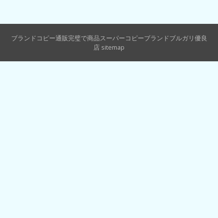
ブランドコピー通販完璧で商品スーパーコピーブランドブルガリ優良
店
sitemap