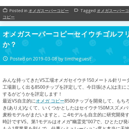
Posted in
オメガスーパーコピー
Tagged
オメガスーパーコ
work_outline
label_outline
コピー
オメガスーパーコピーセイウチゴルフ
か？
Posted on
2019-03-08
by
timtheguest
access_time
みんな持ってきたVS工場オメガセイウチ150メートル針リーダ
工場新しく出る8500チップを評定して、今日張(さん)は主に
するがどうかを評定します！
最近VS自主的に
オメガ コピー
8500チップを開発して、も
き(ありえ)なくて、いくつかとしたはセイウチ150Mスズメバ
麦粉モデルがまだいますと。こ4モデルも自主的に研究開発する
時計ですVS。第1モデルはオメガ“幽霊党”007で、ひとた
もう1度業界を刻んで、仕事シミュレーション度と本当に天