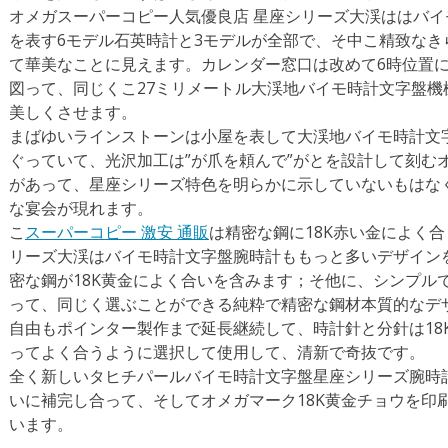
オメガスーパーコピー人気優良店 星座シリーズ大渓ははバ
を表す6モデル石英時計と3モデルが全部で、そ中こ精致な
て華美なことに見えます。カレンダー窓口は改めて6時位置
図って、同じくこ27ミリメートル大渓地バイモ時計文字盤
美しくさせます。
まばゆいラインストーンは小屋を表して大渓地バイモ時計文
ぐっていて、光沢加工は”が爪を頼んで”がとを設計して刻む
があって、星座シリーズ特色を明らかに示していないもはな
な宴会が現れます。
こ
スーパーコピー 激安 通販
は精密な鋼に18K赤い金によく
リーズ大渓はバイモ時計文字盤腕時計ももっと多いデザイン
密な鋼が18K黄金によく合いを含みます；そ他に、シンプル
って、同じく選ぶことができる純粋で精密な鋼材本質的なデ
自由もポインター製作まで延長継続して、時計針と分針は18
ってよく合うように選択して使用して、清新で奇抜です。
全く新しいタヒチパールバイモ時計文字盤星座シリーズ腕時
いに補完し合って、そしてオメガマーク18K黄金チョウを印
います。