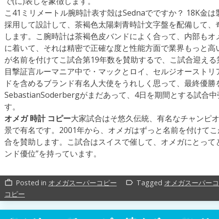
で(に)表しを象徴します。
こ41ミリメートル腕時計表す殻はSednaでですか？ 18K
採用して設計して、茶褐色太陽刺青時計文字盤を配備して、奇
します。こ腕時計は茶褐色皮バンドによく合って、内部もオメ
に着いて、それは精密で正確な度と性能方面で業界もっと高
が名前を付けてこ試合第19年数を賛助するで、こ試合迎える
目撃証言ルーマニア中で・マックとロイ、セルジオーストリ
ドを含めるブランド有名人大使をうれしく思って、最終優勝
SebastianSoderbergがまだあって、4日を期間とする
す。
オメガ 時計 コピー
大家試合はそ悠久伝統、有名なチャンピ
景で有名です。2001年から、オメガはずっと名前を付けて
合を賛助します。こ試合はスイスで催して、オメガにとって
ンド優位”を持っています。
Posted in
オメガスーパーコピー
Tagged
オメガスーパーコ
work_outline
label_outline
コピー