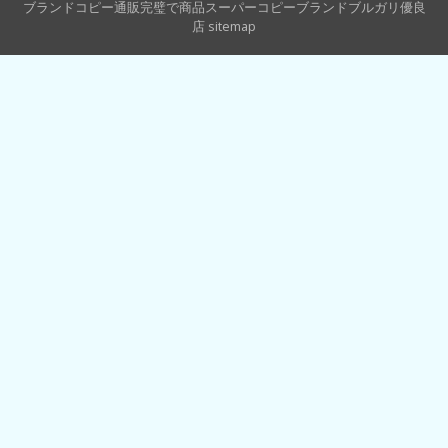
ガ
ブランドコピー通販完璧で商品スーパーコピーブランドブルガリ優良
店
sitemap
ス
ー
パ
ー
コ
ピ
ー
セ
イ
ウ
チ
ゴ
ル
フ
リ
ー
ダ
ー
品
質
が