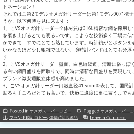
トネーション！
それではこ第2モデルオメガ針リーダーは第1モデル0071様
うか、以下何時を見に来ます：
1、こVSオメガ針リーダー全体材質は316L精密な鋼を採用
を磨き上げるとても明るいです。こような技術多く工場に似
ができて、すでにとても熟しています。時計鎖がとボタンを
いかなるほど少し粗雑ではない。腕時計バンドはとても分厚
す。
2、こVSオメガ針リーダー盤面。白色縦縞道、清新に俗っぽ
る白い鋼目盛りを面取りで、同時に清新な目盛りを実現して
ブランド激安通販立体感を高めました。
3、こVSオメガ針リーダーは殻直径41.5mmを表して、国
貼るも手ごろだとても高いで、快適に適度に更に言うまでも
Posted in
オメガスーパーコピー
Tagged
オメガスーパーコ
work_outline
label_outline
on
計
,
ブランド時計コピー
,
偽物時計N級品
Leave a Comment
forum
オ
メ