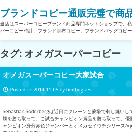
Skip
ブランドコピー通販完璧で商
to
content
当店はスーパーコピーブランド商品専門ネットショップで、私
パーコピー時計、ブランド財布コピー、ブランドバッグコピ
タグ: オメガスーパーコピー
オメガスーパーコピー大家試合
Posted on
2019-11-05
by
timtheguest
access_time
Sebastian Soderbergは近日にクレーンと蒙塔で刺し縫
勝を勝ち取って、こ試合チャンピオン賞品を勝ち取って、優
ャンピオン身分赤色ジャンバーとオメガセイウチシリーズAqua