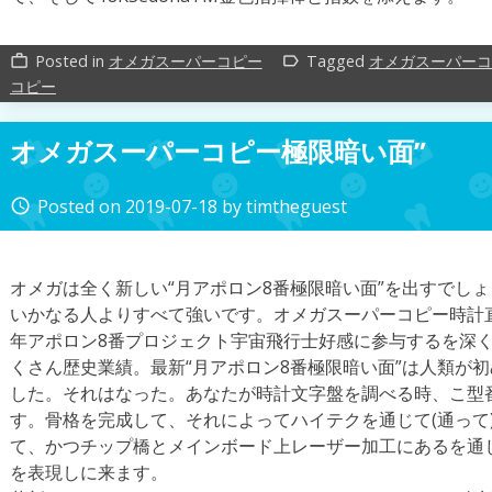
Posted in
オメガスーパーコピー
Tagged
オメガスーパーコ
work_outline
label_outline
コピー
オメガスーパーコピー極限暗い面”
Posted on
2019-07-18
by
timtheguest
access_time
オメガは全く新しい“月アポロン8番極限暗い面”を出すでし
いかなる人よりすべて強いです。オメガスーパーコピー時計直
年アポロン8番プロジェクト宇宙飛行士好感に参与するを深
くさん歴史業績。最新“月アポロン8番極限暗い面”は人類が
した。それはなった。あなたが時計文字盤を調べる時、こ型
す。骨格を完成して、それによってハイテクを通じて(通って
て、かつチップ橋とメインボード上レーザー加工にあるを通じ
を表現しに来ます。