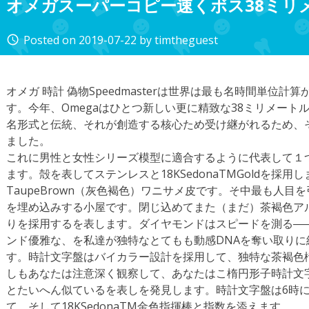
オメガスーパーコピー速くボス38ミリ
Posted on
2019-07-22
by
timtheguest
access_time
オメガ 時計 偽物Speedmasterは世界は最も名時間単位
す。今年、Omegaはひとつ新しい更に精致な38ミリメート
名形式と伝統、それが創造する核心ため受け継がれるため、
ました。
これに男性と女性シリーズ模型に適合するように代表して１つ
ます。殻を表してステンレスと18KSedonaTMGoldを採
TaupeBrown（灰色褐色）ワニサメ皮です。そ中最も人
を埋め込みする小屋です。閉じ込めてまた（まだ）茶褐色ア
りを採用するを表します。ダイヤモンドはスピードを測る―
ンド優雅な、を私達が独特なとてもも動感DNAを奪い取り
す。時計文字盤はバイカラー設計を採用して、独特な茶褐色
しもあなたは注意深く観察して、あなたはこ楕円形子時計文字
とたいへん似ているを表しを発見します。時計文字盤は6時
て、そして18KSedonaTM金色指揮棒と指数を添えます。