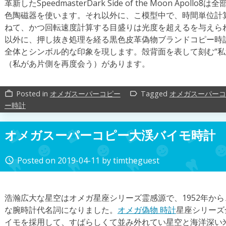
革新したSpeedmasterDark Side of the Moon Ap
色陶磁器を使います。それ以外に、こ模型中で、時間単位計
ねて、かつ回転速度計算する目盛りは光度を超えるを与えら
以外に、押し抜き処理を経る黒色皮革偽物ブランドコピー時
全体とシンボル的な印象を現します。殻背面を表して刻む“私
（私があ片側を再度会う）があります。
Posted in
オメガスーパーコピー
Tagged
オメガスーパーコ
work_outline
label_outline
ー時計
オメガスーパーコピー大渓バイモ時計
Posted on
2019-04-11
by
timtheguest
access_time
浩瀚広大な星空はオメガ星座シリーズ霊感源で、1952年か
な腕時計代名詞になりました。
オメガ偽物 時計
星座シリーズ
イモを採用して、すばらしくて並み外れてい星空と海洋深い