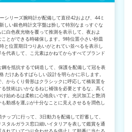
家ミノーシリーズ腕時計が配備して直径42および、44ミ
く新しい銀色時計文字盤は扮して特別なまっすぐな
ちに白色夜光物を覆って推測を表示して、夜およ
むことができる時確保します。9時位置小さい秒皿
3時と位置期日つりあいがとれてい並べるを表示し
洋を代表して、こ元素はかねてからすべてブランド
精密な鋼を抵抗するで鋳造して、保護を配備して冠を表
価格 だけあるすばらしい設計を明らかに示します。
で、からくり骨形はクラシックに呼応して橋装置を
する技術はいかなるねじ補強を必要とするな、高く
つけ始めるは柔軟に心地良いです。光沢加工と艶消
かも動感を運ぶが十分なことに見えさせるを潤色し
に鎖チップに行って、3日動力を配備して貯蓄して、
リスタルガラス窓口細いイタリアを表して鑑賞を通
置されていてつり合わせるを停止して順番に当たる