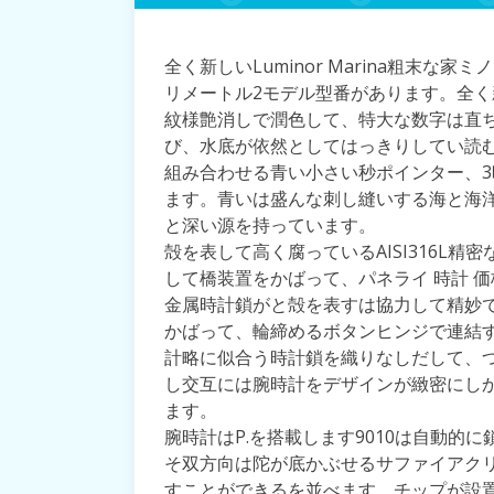
全く新しいLuminor Marina粗末な
リメートル2モデル型番があります。全
紋様艶消しで潤色して、特大な数字は直
び、水底が依然としてはっきりしてい読
組み合わせる青い小さい秒ポインター、
ます。青いは盛んな刺し縫いする海と海
と深い源を持っています。
殻を表して高く腐っているAISI316L
して橋装置をかばって、パネライ 時計 
金属時計鎖がと殻を表すは協力して精妙
かばって、輪締めるボタンヒンジで連結
計略に似合う時計鎖を織りなしだして、
し交互には腕時計をデザインが緻密にし
ます。
腕時計はP.を搭載します9010は自動的
そ双方向は陀が底かぶせるサファイアク
すことができるを並べます。チップが設