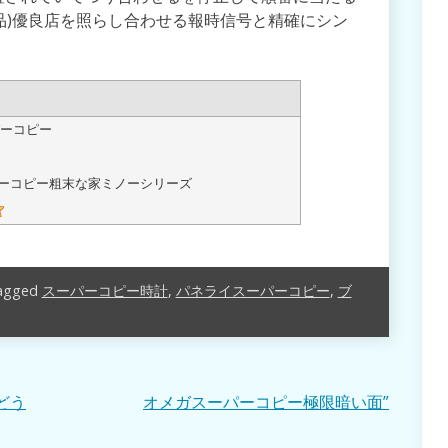
品)優良店を照らし合わせる報時信号と精確にシン
ーコピー
ーコピー粗末な家ミノーシリーズ
agged
スーパーコピー時計
,
パネライスーパーコピー
,
ブ
どう
オメガスーパーコピー極限暗い面”