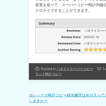
装置を並べて、スーパーコピー時計(N級
クロナイズすることができます。
Summary
Reviewer
パネライスーパ
Review Date
2019-07-16
Reviewed Item
パネライスーパ
Author Rating
Posted in
パネライスーパーコピー
T
work_outline
label_outline
ランド時計コピー
投
ロレックス時計コピー緑水幽霊は水が入って
しますか？
稿