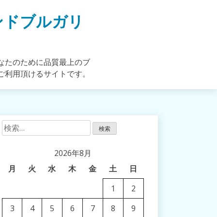
ンドブルガリ
なたのために品質最上のブ
ご利用頂けるサイトです。
検
索:
2026年8月
月
火
水
木
金
土
日
1
2
3
4
5
6
7
8
9