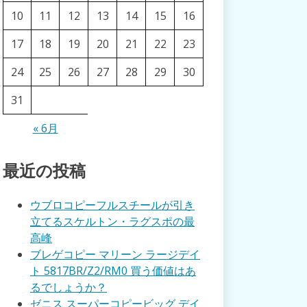
10
11
12
13
14
15
16
17
18
19
20
21
22
23
24
25
26
27
28
29
30
31
« 6月
最近の投稿
ウブロコピーフルスチールが引き
立てるスケルトン・ラグスポの最
高峰
ブレゲコピー マリーン ラージデイ
ト 5817BR/Z2/RM0 買う価値はあ
るでしょうか？
ゼニス スーパーコピービッグ デイ