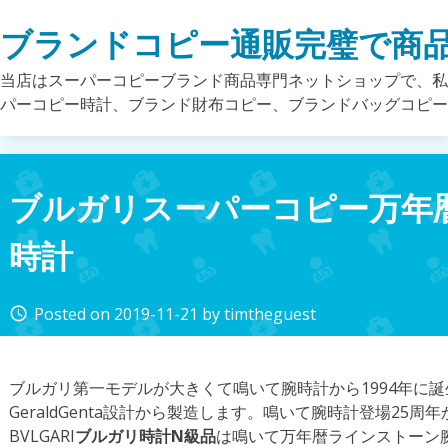
Skip
ブランドコピー通販完璧で商
to
content
当店はスーパーコピーブランド商品専門ネットショップで、私
パーコピー時計、ブランド財布コピー、ブランドバッグコピ
ブルガリスーパーコピー万年
時計
Posted on
2019-11-21
by
timtheguest
access_time
ブルガリ第一モデルが大きくて鳴いて腕時計から1994年に
GeraldGenta設計から製造します。鳴いて腕時計登場25
BVLGARI
ブルガリ時計N級品
は鳴いて万年暦ラインストーン腕時