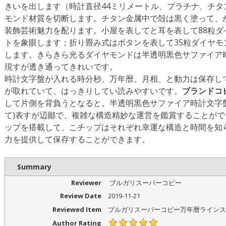
きいを出します（時計直径44ミリメートル、プラチナ、チ
モンド材質を切断します。チタン金属中で殻は黒く塗って、
装飾芸術魅力を配ります。小屋を表してと耳を表して88粒ダイ
トを象眼します；折り畳み式はボタンを表して35粒ダイヤモン
します。きらきら光るダイヤモンドは半透明黒色サファイア
現すが透き通ってきれいです。
時計文字盤が入れる時分秒、万年暦、月相、と動力は保存し
が取れていて、はっきりしてい読みやすいです。
ブランドコ
して片側を背負うとなると。半透明黒色サファイア時計文字
て)表すが辺鄙で、複雑な構造精妙な運営を鑑賞することができ
ップを搭載して、こチップはそれぞれ幸運な構造と時間を知ら
力を提供して保存することができます。
Summary
Reviewer
ブルガリスーパーコピー
Review Date
2019-11-21
Reviewed Item
ブルガリスーパーコピー万年暦ラインス
Author Rating