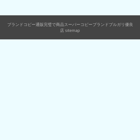
ブランドコピー通販完璧で商品スーパーコピーブランドブルガリ優良
店
sitemap