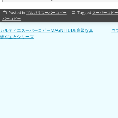
Posted in
ブルガリスーパーコピー
Tagged
スーパーコピー
work_outline
label_outline
パーコピー
投
カルティエスーパーコピーMAGNITUDE高級な真
ウブ
珠や宝石シリーズ
稿
ナ
ビ
ゲ
ー
シ
ョ
ン