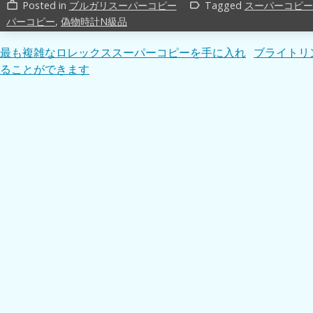
Posted in
ブルガリスーパーコピー
Tagged
スーパーコピー
work_outline
label_outline
パーコピー
,
偽物時計N級品
投
最も複雑なロレックススーパーコピーを手に入れ
ブライトリ
ることができます
稿
ナ
ビ
ゲ
ー
シ
ョ
ン