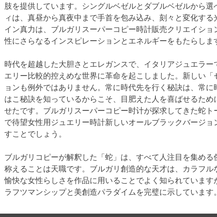
肢を提供しています。シングルベゼルとダブルベゼルから選
ィは、真昼から真夜中まで手首を包み込み、刻々と変化する
イン真力は、ブルガリスーパーコピー時計販売クリエイショ
性にさらなるインスピレーションとエネルギーをもたらしま
時代を超越した大胆さとエレガンスで、イタリアジュエラー
エリー比較的控えめな世界に革命を起こしました。新しい「
ョンも例外ではありません。常に時代先を行く秘訣は、常に
はこ秘訣を知っているからこそ、目肥えた人を喜ばせるため
せたです。ブルガリスーパーコピー时计が探求してきた蛇ト
で待望女性用ジュエリー時計新しいオールブラックバージョ
すことでしょう。
ブルガリコピーが解釈した「蛇」は、すべて人注目を集める
称えることは天職です。ブルガリ創造的な天才は、カラフル
愉快な女性らしさを作品に用いることでよく知られています
ラフツマンシップと美創造パラダイムを完璧に示しています