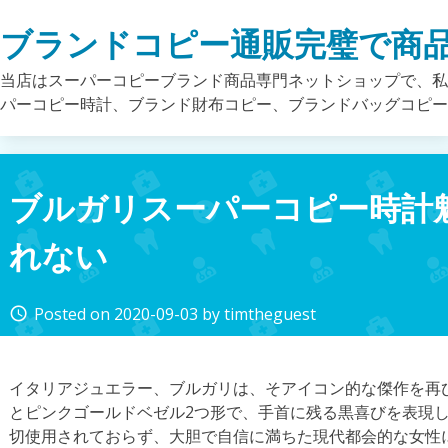
Skip
ブランドコピー通販完璧で商
to
content
当店はスーパーコピーブランド商品専門ネットショップで、私
パーコピー時計、ブランド財布コピー、ブランドバッグコピ
ブルガリスーパーコピー時計
れない
Posted on
2020-09-03
by
timtheguest
access_time
イタリアジュエラー、ブルガリは、そアイコン的な傑作を再
とピンクゴールドベゼル2つ形で、手首に残る黒喜びを表現
切使用されておらず、大胆で自信に満ちた現代都会的な女性