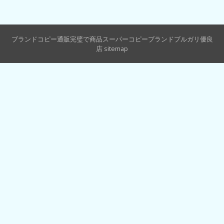
ブランドコピー通販完璧で商品スーパーコピーブランドブルガリ優良
店
sitemap