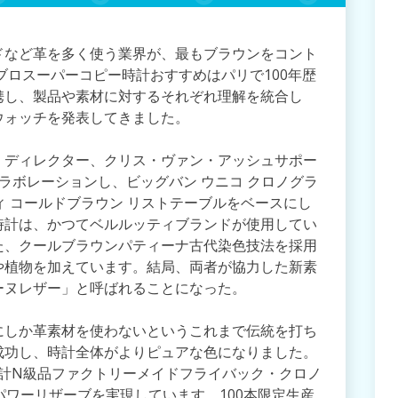
ドなど革を多く使う業界が、最もブラウンをコント
ブロスーパーコピー時計おすすめはパリで100年歴
携し、製品や素材に対するそれぞれ理解を統合し
ウォッチを発表してきました。
・ディレクター、クリス・ヴァン・アッシュサポー
ラボレーションし、ビッグバン ウニコ クロノグラ
ルッティ コールドブラウン リストテーブルをベースにし
時計は、かつてベルルッティブランドが使用してい
た、クールブラウンパティーナ古代染色技法を採用
や植物を加えています。結局、両者が協力した新素
ーヌレザー」と呼ばれることになった。
にしか革素材を使わないというこれまで伝統を打ち
成功し、時計全体がよりピュアな色になりました。
物時計N級品ファクトリーメイドフライバック・クロノ
パワーリザーブを実現しています。100本限定生産