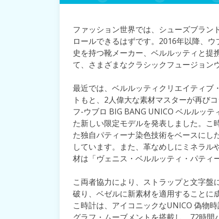
ファッション世界では、シューズブラン
ロールできるはずです。2016年以降、ウ
史を持つ靴メーカー、ベルルッティと提
て、さまざまなクラシックフュージョン
最近では、ベルルッティクリエイティブ
トもと、2人偉大な素材マスターが再びコ
フ-ウブロ BIG BANG UNICO ベル
た新しい限定モデルを発表しました。こ
た独自パティーナ染色技術をベースにし
しています。また、革なめしにミネラル
材は「ヴェニス・ベルルッティ・パティ
こ両者協力により、ストラップと文字盤
破り、ベゼルに新素材を適用することに
こ時計は、アイコニックなUNICO 偽
グラフ・ムーブメントを搭載し、72時間