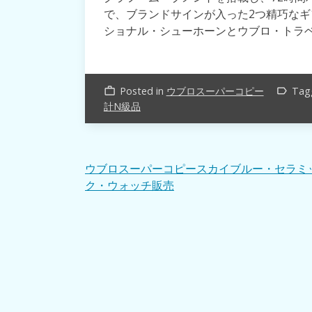
で、ブランドサインが入った2つ精巧な
ショナル・シューホーンとウブロ・トラ
Posted in
ウブロスーパーコピー
Tag
work_outline
label_outline
計N級品
投
ウブロスーパーコピースカイブルー・セラミ
ク・ウォッチ販売
稿
ナ
ビ
ゲ
ー