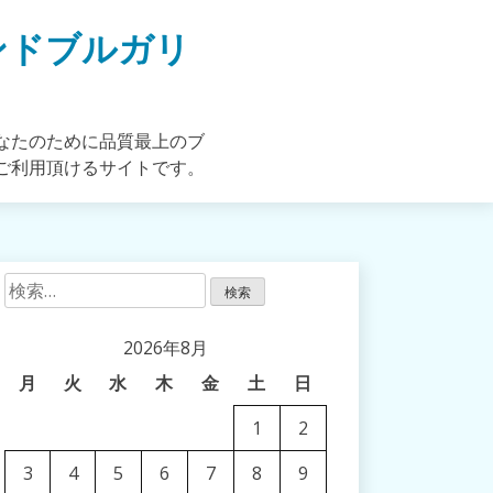
ンドブルガリ
なたのために品質最上のブ
ご利用頂けるサイトです。
検
索:
2026年8月
月
火
水
木
金
土
日
1
2
3
4
5
6
7
8
9