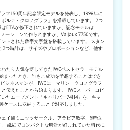
ラフ150周年記念限定モデルを発表し、1998年に
ポルテ・クロノグラフ」を搭載しています。 2つ
はETAが修正されていますが、記念モデルは
ーションで作られますが、Valjoux 7750です。
ントされた数字文字盤を搭載しています。 スタン
こ2つ時計は、サイズやプロポーションなど、他す
わたり人気を博してきたIWCベストセラーモデル
史が始まったとき、誰もこ成功を予想することはでき
人ビジネスマンが、IWCに「マリン・クロノグラフ
と伝えたことから始まります。 IWCスーパーコピ
いたムーブメント「キャリバー74H4」を、キャ
ール製ケースに収納することで対応しました。
ウェイ風ミニッツサークル、アラビア数字、6時位
。 繊細でコンパクトな時計が好まれていた時代に