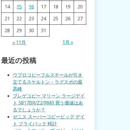
14
15
16
17
18
19
20
21
22
23
24
25
26
27
28
29
30
31
1月 »
« 11月
最近の投稿
ウブロコピーフルスチールが引き
立てるスケルトン・ラグスポの最
高峰
ブレゲコピー マリーン ラージデイ
ト 5817BR/Z2/RM0 買う価値はあ
るでしょうか？
ゼニス スーパーコピービッグ デイ
ト フライバック 時計