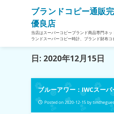
Skip
ブランドコピー通販
to
content
優良店
当店はスーパーコピーブランド商品専門ネッ
ランドスーパーコピー時計、ブランド財布コ
日: 2020年12月15日
ブルーアワー：IWCスー
Posted on
2020-12-15
by
timthegues
access_time