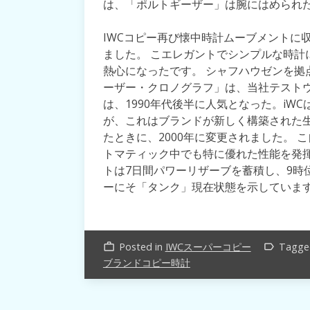
は、「ポルトギーザー」は腕にはめられ
IWCコピー再び懐中時計ムーブメントに
ました。 こエレガントでシンプルな時計
熱心になったです。 シャフハウゼンを拠
ーザー・クロノグラフ」は、当社テストウ
は、1990年代後半に人気となった。iW
が、これはブランドが新しく構築された
たときに、2000年に変更されました。 
トマティック中でも特に優れた性能を発揮し
トは7日間パワーリザーブを蓄積し、9時
ーにそ「タンク」現在状態を示していま
Posted in
IWCスーパーコピー
Tagg
work_outline
label_outline
ブランドコピー時計