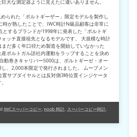
た巨大な測定器ように見えたに違いありません。
収められた「ポルトギーザー」限定モデルを製作し
に時が熟したことで、IWC時計N級品顧客は非常に
点とするブランドが1998年に発表した「ポルトギ
ォッチ直接祖先となるモデルです。 大規模な時計
Cはまだ多く年口径ため製造を開始していなかった
生産ポルトガル語社内運動をラップすることを決め
こ自動巻きキャリバー5000は、ポルトギーゼ・オー
、2,000本限定で発行されました。 ムーブメン
位置サブダイヤルとは反対側3時位置インジケータ
す。
ed
IWCスーパーコピー
,
noob 時計
,
スーパーコピー時計
,