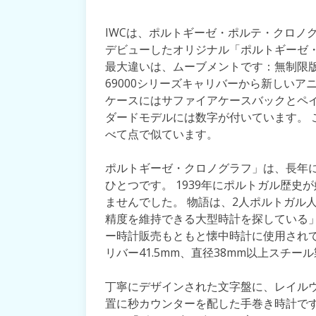
IWCは、ポルトギーゼ・ポルテ・クロノグ
デビューしたオリジナル「ポルトギーゼ・
最大違いは、ムーブメントです：無制限版
69000シリーズキャリバーから新しいアニメ
ケースにはサファイアケースバックとペイ
ダードモデルには数字が付いています。 
べて点で似ています。
ポルトギーゼ・クロノグラフ」は、長年に
ひとつです。 1939年にポルトガル歴
ませんでした。 物語は、2人ポルトガル
精度を維持できる大型時計を探している」
ー時計販売もともと懐中時計に使用されて
リバー41.5mm、直径38mm以上スチ
丁寧にデザインされた文字盤に、レイル
置に秒カウンターを配した手巻き時計です