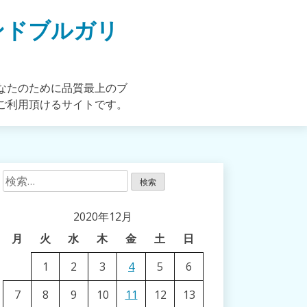
ンドブルガリ
なたのために品質最上のブ
ご利用頂けるサイトです。
検
索:
2020年12月
月
火
水
木
金
土
日
1
2
3
4
5
6
7
8
9
10
11
12
13