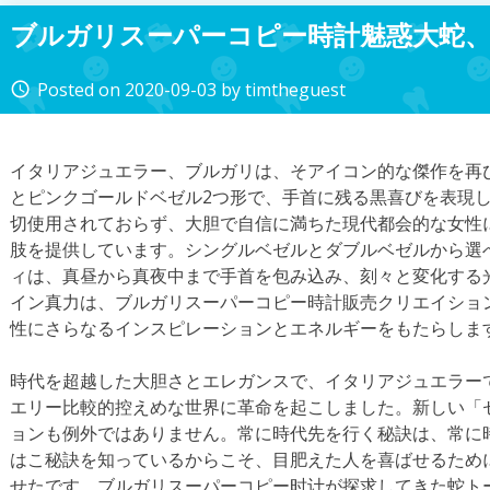
ブルガリスーパーコピー時計魅惑大蛇
Posted on
2020-09-03
by
timtheguest
access_time
イタリアジュエラー、ブルガリは、そアイコン的な傑作を再
とピンクゴールドベゼル2つ形で、手首に残る黒喜びを表現
切使用されておらず、大胆で自信に満ちた現代都会的な女性
肢を提供しています。シングルベゼルとダブルベゼルから選
ィは、真昼から真夜中まで手首を包み込み、刻々と変化する
イン真力は、ブルガリスーパーコピー時計販売クリエイショ
性にさらなるインスピレーションとエネルギーをもたらしま
時代を超越した大胆さとエレガンスで、イタリアジュエラー
エリー比較的控えめな世界に革命を起こしました。新しい「
ョンも例外ではありません。常に時代先を行く秘訣は、常に
はこ秘訣を知っているからこそ、目肥えた人を喜ばせるため
せたです。ブルガリスーパーコピー时计が探求してきた蛇ト