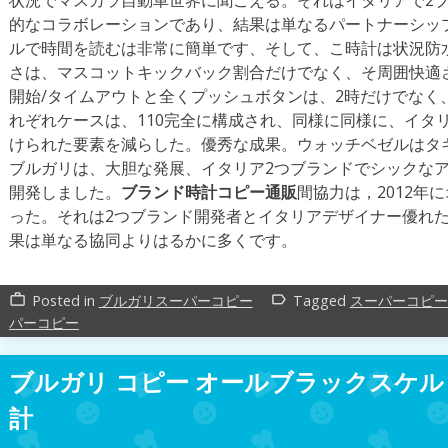
状況でマスカラ自動車世界に聞こえる。それはイタリアで2
的なコラボレーションであり、結果は単なるパートナーシップ以
ルで時間を読むは非常に簡単です、そして、こ時計は状況防水
さは、マスコットキックバック割合だけでなく、そ周囲快適
開始/タイムアウトと全くプッシュボタンは、2時だけでなく
れぞれケースは、110完全に構成され、同様に同様に、イタ
けられた要素を減らした。優秀な成果。ウォッチベゼルはタ
ブルガリは、大胆な発展、イタリア2つブランドでシックな
開発しました。
ブランド時計コピー通販
間協力は，2012年
った。それは2つブランド開発者とイタリアデザイナー優れ
果は単なる協同よりはるかに多くです。
Posted in
ブルガリスーパーコピー
Tagged
スーパーコピー
work_outline
label_outline
パーコピー
ブルガリ コピー オールブラックスケルトンOc
計