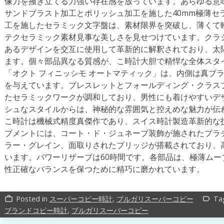
像力を掻き立てる力強い存在感を放っています。あらゆる意
サンドブラスト加工とポリッシュ加工を施した40mm極薄セ
工を施したセラミック文字盤は、素材限界を突破し、薄くて
テクセラミック素材見事な美しさを見せつけています。クラ
あるデザインを交互に使用して革新的に解釈されており、太
ます。個々部品異なる質感が、こ時計大胆で精悍な全体スタ
「オクト フィニッシモ オートマティック」は、内側は真ブ
を与えています。ブレスレットとフォールディング・クラス
たセラミックワークが調和しており、男性にも着けやすいデ
シュなスタイルからは、神秘的な雰囲気と控えめな魅力が伝
こ時計は機械式精度真傑作であり、スイス時計製造革新的な
ブメントには、コート・ド・ジュネーブ装飾が施されたプラ
ラー・グレイン、面取りされたブリッジが搭載されており、
います。パワーリザーブは60時間です。各部品は、極薄ム
性正確なバランスを保つために精巧に磨かれています。
Posted in
スーパーコピー時計
,
ブルガリスーパーコピー
Ta
work_outline
label_outline
ブランドコピー時計
,
ブルガリスーパーコピー