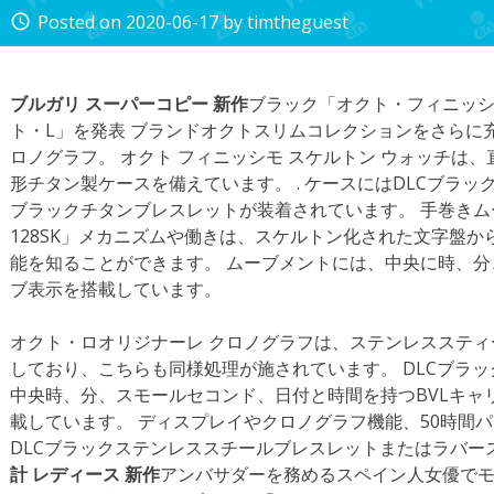
Posted on
2020-06-17
by
timtheguest
access_time
ブルガリ スーパーコピー 新作
ブラック「オクト・フィニッ
ト・L」を発表 ブランドオクトスリムコレクションをさらに
ロノグラフ。 オクト フィニッシモ スケルトン ウォッチは、直
形チタン製ケースを備えています。 . ケースにはDLCブラッ
ブラックチタンブレスレットが装着されています。 手巻きムー
128SK」メカニズムや働きは、スケルトン化された文字盤
能を知ることができます。 ムーブメントには、中央に時、
ブ表示を搭載しています。
オクト・ロオリジナーレ クロノグラフは、ステンレススティー
しており、こちらも同様処理が施されています。 DLCブラッ
中央時、分、スモールセコンド、日付と時間を持つBVLキャ
載しています。 ディスプレイやクロノグラフ機能、50時間
DLCブラックステンレススチールブレスレットまたはラバー
計 レディース 新作
アンバサダーを務めるスペイン人女優で