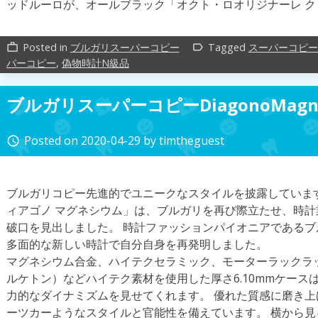
ッドルーロが、オールブラック「オクト・ロオリジナーレ 
Posted in
ブルガリスーパーコピー
Tagged
スーパーコピー
work_outline
label_outline
パーコピー
,
偽物時計N級品
ブルガリスーパーコピーDiagonoMag
Posted on
2020-04-29
by
timtheguest
access_time
ブルガリコピー先進的でユニークなスタイルを披露していま
ィアゴノ マグネシウム」は、ブルガリを再び際立たせ、時
破口を見出しました。 時計ファッションパイオニアである
多面的な新しい時計で自分自身を再発明しました。
マグネシウム合金、ハイテクセラミック、モーターラックラッ
ルケトン）などハイテク素材を使用した厚さ6.10mmケース
力的なダイナミズムを見せてくれます。 優れた質感に磨き
ーツカーようなスタイルと官能性を備えています。 横から見