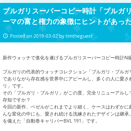
ブルガリスーパーコピー時計「ブルガ
ーマの富と権力の象徴にヒントがあっ
Posted on
2019-03-02
by
timtheguest
access_time
新作ウォッチで進化を遂げるブルガリスーパーコピー時計N
ブルガリの代表的ウォッチコレクション「ブルガリ・ブルガリ
でありながら存在感を世界中にアピールし、多くの人に愛さ
リ」です。
その「ブルガリ・ブルガリ」がこの度、完全リニューアルし
存知ですか？
今回の新作、ベゼルがこれまでより細く、ケースはわずかに
んな変化の中にも、愛され続ける洗練されたデザインは継承
を備えた「自動巻キャリバーBVL 191」です。