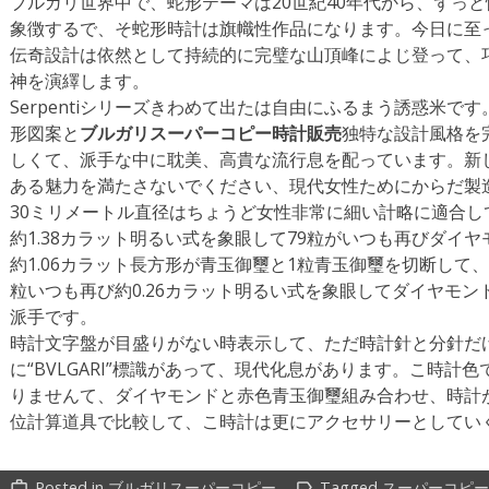
ブルガリ世界中で、蛇形テーマは20世紀40年代から、ずっ
象徴するで、そ蛇形時計は旗幟性作品になります。今日に至
伝奇設計は依然として持続的に完璧な山頂峰によじ登って、
神を演繹します。
Serpentiシリーズきわめて出たは自由にふるまう誘惑米
形図案と
ブルガリスーパーコピー時計販売
独特な設計風格を
しくて、派手な中に耽美、高貴な流行息を配っています。新
ある魅力を満たさないでください、現代女性ためにからだ製
30ミリメートル直径はちょうど女性非常に細い計略に適合し
約1.38カラット明るい式を象眼して79粒がいつも再びダイ
約1.06カラット長方形が青玉御璽と1粒青玉御璽を切断して
粒いつも再び約0.26カラット明るい式を象眼してダイヤモ
派手です。
時計文字盤が目盛りがない時表示して、ただ時計針と分針だけ
に“BVLGARI”標識があって、現代化息があります。こ時計
りませんて、ダイヤモンドと赤色青玉御璽組み合わせ、時計
位計算道具で比較して、こ時計は更にアクセサリーとしてい
Posted in
ブルガリスーパーコピー
Tagged
スーパーコピー
work_outline
label_outline