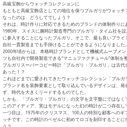
高級宝飾からウォッチコレクションに
もともと高級宝飾店としての地位を保つブルガリがウォッチ
なったのは、どうしてでしょう？
それは、時計作りに対応できるためのブランドの体制作りに
1980年、スイスに腕時計製造専門のブルガリ・タイム社を
に参入することになったブルガリ。そこで、最も良いブライ
自社一貫製造までも手掛けることができるようになりました
2000年頃からは、本格時計ブランドとして機械式ムーブメ
ツも自社内で開発製造できる“マニュファクチュール”体制を
ブルガリスーパーコピー時計「ブルガリ・ブルガリ」は古代
あった！？
これほどまでに愛されてきたウォッチコレクション「ブルガ
ブランド名を装飾要素として取り込んでいるデザインは、発
ず、時代を大きくリードするものでした。
しかも、「ブルガリ・ブルガリ」の文字を文字盤にではなく
このアイディア、実はモデルになった幻の時計が二つ存在し
一つ目は、1975年のクリスマス、100人の特別な顧客への
ッチです。この時計のベゼルに初めてロゴを刻印することに
う？