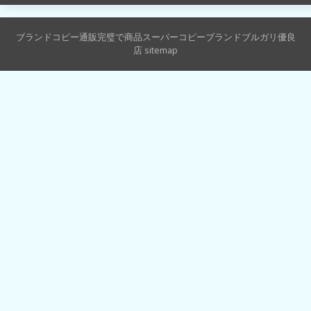
ブ
ル
ガ
ブランドコピー通販完璧で商品スーパーコピーブランドブルガリ優良
店
sitemap
リ
ス
ー
パ
ー
コ
ピ
ー
時
計
「ブ
ル
ガ
リ・
ブ
ル
ガ
リ」