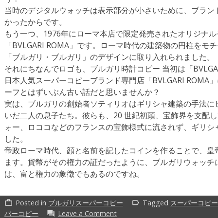
当時のデジタルウォッチは表示部分が小さいために、ブラン
かったからです。
もう一つ、1976年にローマ本店で限定発売されたオリジナ
「BVLGARI ROMA」です。ローマ時代の建築物の円柱を
「ブルガリ・ブルガリ」のデザインに取り入れられました。
それにちなんでロゴも、ブルガリ時計コピー 当初は「BVLGAR
日本人気スーパーコピーブランド専門店「BVLGARI ROM
ーフとはずいぶん古い話だと思いませんか？
実は、ブルガリの創始者ソティリオはギリシャ建築の手法に
いだ二人の息子たち。彼らも、20 世紀初頭、宝飾界を支配
ォー、ロココなどのフランスの宝飾様式に流されず、ギリシ
した。
帝政ローマ時代、顔と名前を記したコインを作ることで、皇
ます。貨幣がその権力の証だったように、ブルガリウォッチ
は、富と権力の象徴でもあるのですね。
Posted in
ブルガリスーパーコピー
Tagged
スーパーコピー
work_outline
label_outline
on
パーコピー
Leave a Comment
forum