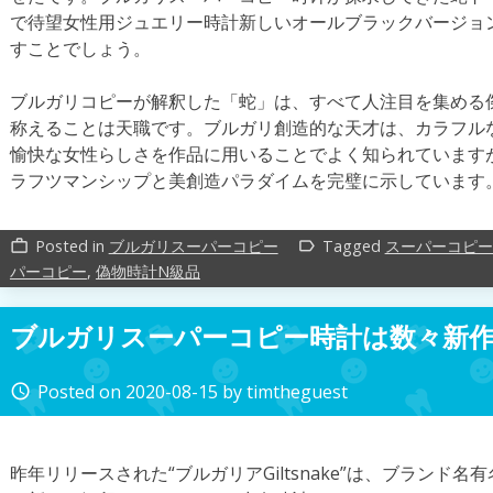
で待望女性用ジュエリー時計新しいオールブラックバージョ
すことでしょう。
ブルガリコピーが解釈した「蛇」は、すべて人注目を集める
称えることは天職です。ブルガリ創造的な天才は、カラフル
愉快な女性らしさを作品に用いることでよく知られています
ラフツマンシップと美創造パラダイムを完璧に示しています
Posted in
ブルガリスーパーコピー
Tagged
スーパーコピー
work_outline
label_outline
パーコピー
,
偽物時計N級品
ブルガリスーパーコピー時計は数々新
Posted on
2020-08-15
by
timtheguest
access_time
昨年リリースされた“ブルガリアGiltsnake”は、ブランド名