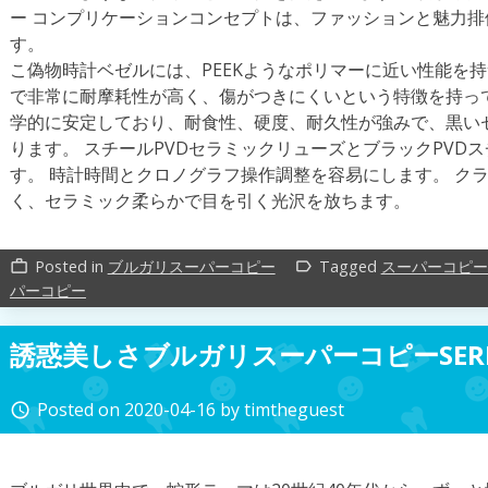
ー コンプリケーションコンセプトは、ファッションと魅力
す。
こ偽物時計ベゼルには、PEEKようなポリマーに近い性能を
で非常に耐摩耗性が高く、傷がつきにくいという特徴を持っ
学的に安定しており、耐食性、硬度、耐久性が強みで、黒い
ります。 スチールPVDセラミックリューズとブラックPVD
す。 時計時間とクロノグラフ操作調整を容易にします。 ク
く、セラミック柔らかで目を引く光沢を放ちます。
Posted in
ブルガリスーパーコピー
Tagged
スーパーコピー
work_outline
label_outline
パーコピー
誘惑美しさブルガリスーパーコピーSERP
Posted on
2020-04-16
by
timtheguest
access_time