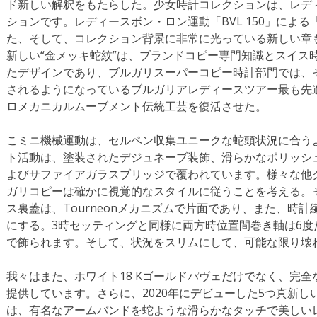
ド新しい解釈をもたらした。少女時計コレクションは、レデ
ションです。レディースボン・ロン運動「BVL 150」によ
た、そして、コレクション背景に非常に光っている新しい章
新しい“金メッキ蛇紋”は、ブランドコピー専門知識とスイス
たデザインであり、ブルガリスーパーコピー時計部門では、
されるようになっているブルガリアレディースツアー最も先
ロメカニカルムーブメント伝統工芸を復活させた。
こミニ機械運動は、セルペン収集ユニークな蛇頭状況に合う
ト活動は、塗装されたデジュネーブ装飾、滑らかなポリッシ
よびサファイアガラスブリッジで覆われています。様々な他
ガリコピーは確かに視覚的なスタイルに従うことを考える。
ス裏蓋は、Tourneonメカニズムで片面であり、また、時
にする。3時セッティングと同様に両方時位置間巻き軸は6
で飾られます。そして、状況をスリムにして、可能な限り壊
我々はまた、ホワイト18 Kゴールドパヴェだけでなく、完
提供しています。さらに、2020年にデビューした5つ真新
は、有名なアームバンドを蛇ような滑らかなタッチで美しい