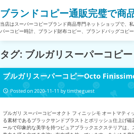
Skip
ブランドコピー通販完璧で商
to
content
当店はスーパーコピーブランド商品専門ネットショップで、私
パーコピー時計、ブランド財布コピー、ブランドバッグコピ
タグ: ブルガリスーパーコピー
ブルガリスーパーコピーOcto Finissimo
Posted on
2020-11-11
by
timtheguest
access_time
ブルガリ スーパーコピーオクト フィニッシモ オートマテ
る素材であるブラックサンドブラストとポリッシュ仕上げ磁
ールで印象的な美学を持つピュアブラックエクステリアは、