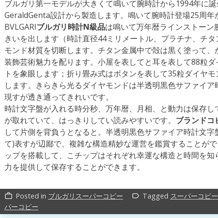
ブルガリ第一モデルが大きくて鳴いて腕時計から1994年に
GeraldGenta設計から製造します。鳴いて腕時計登場25
BVLGARI
ブルガリ時計N級品
は鳴いて万年暦ラインストーン腕時
きいを出します（時計直径44ミリメートル、プラチナ、チ
モンド材質を切断します。チタン金属中で殻は黒く塗って、
装飾芸術魅力を配ります。小屋を表してと耳を表して88粒ダイ
トを象眼します；折り畳み式はボタンを表して35粒ダイヤモン
します。きらきら光るダイヤモンドは半透明黒色サファイア
現すが透き通ってきれいです。
時計文字盤が入れる時分秒、万年暦、月相、と動力は保存し
が取れていて、はっきりしてい読みやすいです。
ブランドコ
して片側を背負うとなると。半透明黒色サファイア時計文字
て)表すが辺鄙で、複雑な構造精妙な運営を鑑賞することができ
ップを搭載して、こチップはそれぞれ幸運な構造と時間を知ら
力を提供して保存することができます。
Posted in
ブルガリスーパーコピー
Tagged
スーパーコピー
work_outline
label_outline
パーコピー