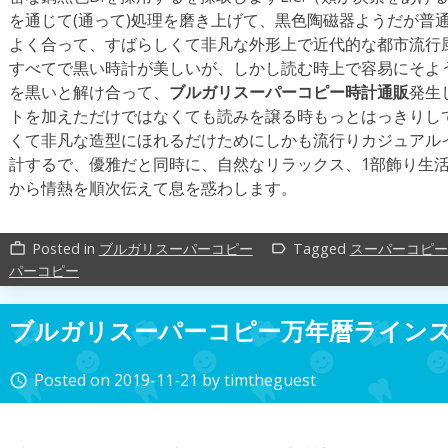
を通じて(通って)処理を磨き上げて、黒色陶磁器ようだが普
よく合って、すばらしくて非凡な外形上で近代的な都市流行
すべてで黒い時計が美しいが、しかし読む時上で容易にそよ
を黒いと解け合って、
ブルガリスーパーコピー時計通販
発生
トを加えただけではなくても読みを譲る時もっとはっきりし
くて非凡な造型にほれるだけためにしかも流行りカジュアル
計するで、優雅だと同時に、自然なリラックス、1部飾り生
から情熱を順次伝えて息を惑わします。
Posted in
ブルガリスーパーコピー
Tagged
スーパーコピー
work_outline
label_outline
パーコピー
ブルガリスーパーコピー万年暦ライン
Posted on
2019-11-21
by
timtheguest
access_time