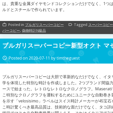
は、貴重な金属ダイヤモンドコレクションだけでなく、1つは18
ルドとスチールで作られています。
Posted in
ブルガリスーパーコピー
Tagged
スーパーコピー
work_outline
label_outline
パーコピー
,
偽物時計N級品
ブルガリスーパーコピー新型オクト マ
Posted on
2020-07-11
by
timtheguest
access_time
ブルガリスーパーコピーは大胆で革新的なだけでなく、イタ
学を体現した特別な時計を作成しました。2つブランド間協力は，2012
ースで始まった。レトロなレトロなクロノグラフ。Masera
こ特別なクロノグラフを運転するためにユニークな自動巻き装置
を示す「velosisimo」ラベルはスイス時計メーカーが45
こ時計驚くべき最高品質は、技術的な面だけでなく、タコ詳