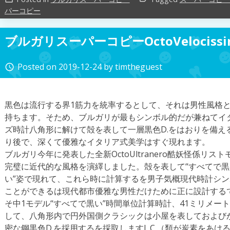
パーコピー
ブルガリスーパーコピーOctoVelocis
Posted on
2019-12-24
by
timtheguest
access_time
黒色は流行する界1筋力を統率するとして、それは男性風格
持ちます。そため、ブルガリが最もシンボル的だが兼ねてイタ
ズ時計八角形に解けて殻を表して一層黒色D.をはおりを備える
り後で、深くて優雅なイタリア式美学はすぐ現れます。
ブルガリ今年に発表した全新OctoUltranero酷妖怪係リ
完璧に近代的な風格を演繹しました。殻を表して“すべてで黒
い”姿で現れて、これら時に計算するを男子気概現代時計シ
ことができるは現代都市優雅な男性だけために正に設計する
そ中1モデル“すべてで黒い”時間単位計算時計、41ミリメー
して、八角形内で円外国側クラシックは小屋を表しておよび
密な鋼黒色D.を採用するを採取しますL.C.（類が炭素をあ